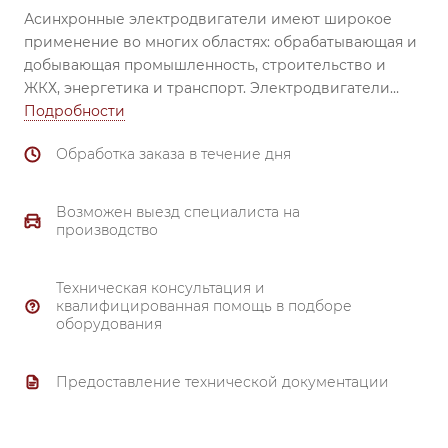
Асинхронные электродвигатели имеют широкое
применение во многих областях: обрабатывающая и
добывающая промышленность, строительство и
ЖКХ, энергетика и транспорт.
Электродвигатели
незаменимы при использовании в вентиляторах,
Подробности
насосах, транспортёрах, обрабатывающих станках,
Обработка заказа в течение дня
смесителях, механизмах перемещения, затворах и
задвижках, компрессорах и др.
Надежный
подшипник (все электродвигатели комплектуются
Возможен выезд специалиста на
высоконадежными подшипниками ведущих
производство
производителей). Материал корпуса и
подшипниковых щитов от 80 габарита и выше –
Техническая консультация и
чугун.
квалифицированная помощь в подборе
Тройной контроль качества.
оборудования
Надежная система охлаждения.
Полное соответствие ГОСТ 51689-2000.
Предоставление технической документации
Материал обмотки - 99.7% медь.
Гарантия 3 года.