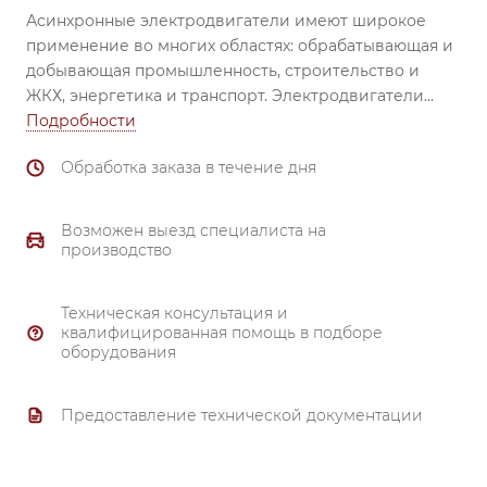
Асинхронные электродвигатели имеют широкое
применение во многих областях: обрабатывающая и
добывающая промышленность, строительство и
ЖКХ, энергетика и транспорт.
Электродвигатели
незаменимы при использовании в вентиляторах,
Подробности
насосах, транспортёрах, обрабатывающих станках,
Обработка заказа в течение дня
смесителях, механизмах перемещения, затворах и
задвижках, компрессорах и др.
Надежный
подшипник (все электродвигатели комплектуются
Возможен выезд специалиста на
высоконадежными подшипниками ведущих
производство
производителей). Материал корпуса и
подшипниковых щитов от 80 габарита и выше –
Техническая консультация и
чугун.
квалифицированная помощь в подборе
Тройной контроль качества.
оборудования
Надежная система охлаждения.
Полное соответствие ГОСТ 51689-2000.
Предоставление технической документации
Материал обмотки - 99.7% медь.
Гарантия 3 года.