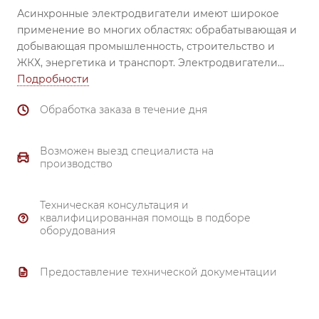
Асинхронные электродвигатели имеют широкое
применение во многих областях: обрабатывающая и
добывающая промышленность, строительство и
ЖКХ, энергетика и транспорт.
Электродвигатели
незаменимы при использовании в вентиляторах,
Подробности
насосах, транспортёрах, обрабатывающих станках,
Обработка заказа в течение дня
смесителях, механизмах перемещения, затворах и
задвижках, компрессорах и др.
Надежный
подшипник (все электродвигатели комплектуются
Возможен выезд специалиста на
высоконадежными подшипниками ведущих
производство
производителей). Материал корпуса и
подшипниковых щитов от 80 габарита и выше –
Техническая консультация и
чугун.
квалифицированная помощь в подборе
Тройной контроль качества.
оборудования
Надежная система охлаждения.
Полное соответствие ГОСТ 51689-2000.
Предоставление технической документации
Материал обмотки - 99.7% медь.
Гарантия 3 года.