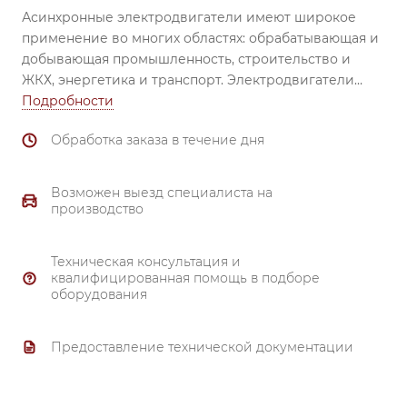
Асинхронные электродвигатели имеют широкое
применение во многих областях: обрабатывающая и
добывающая промышленность, строительство и
ЖКХ, энергетика и транспорт.
Электродвигатели
незаменимы при использовании в вентиляторах,
Подробности
насосах, транспортёрах, обрабатывающих станках,
Обработка заказа в течение дня
смесителях, механизмах перемещения, затворах и
задвижках, компрессорах и др.
Надежный
подшипник (все электродвигатели комплектуются
Возможен выезд специалиста на
высоконадежными подшипниками ведущих
производство
производителей). Материал корпуса и
подшипниковых щитов от 80 габарита и выше –
Техническая консультация и
чугун.
квалифицированная помощь в подборе
Тройной контроль качества.
оборудования
Надежная система охлаждения.
Полное соответствие ГОСТ 51689-2000.
Предоставление технической документации
Материал обмотки - 99.7% медь.
Гарантия 3 года.