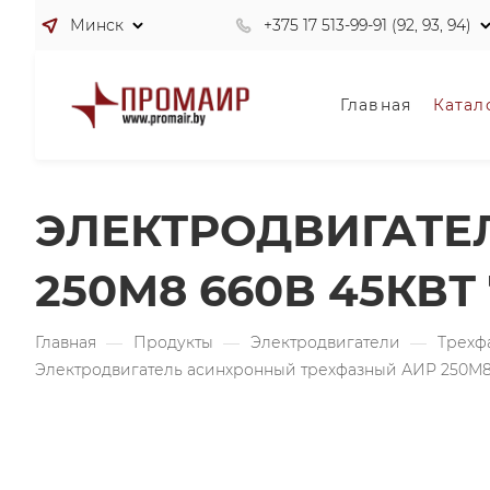
Минск
+375 17 513-99-91 (92, 93, 94)
Главная
Катал
ЭЛЕКТРОДВИГАТЕ
250M8 660В 45КВТ 
Главная
—
Продукты
—
Электродвигатели
—
Трехф
Электродвигатель асинхронный трехфазный АИР 250M8 6