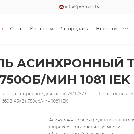
info@promair.by
ог
О нас
Контакты
Распродажа
Новости
ЛЬ АСИНХРОННЫЙ 
750ОБ/МИН 1081 IEK
азные асинхронные двигатели АИР/АИС
—
Трехфазные аси
60В 45кВт 750об/мин 1081 IEK
Асинхронные электродвигатели име
широкое применение во многих
областях: обрабатывающая и