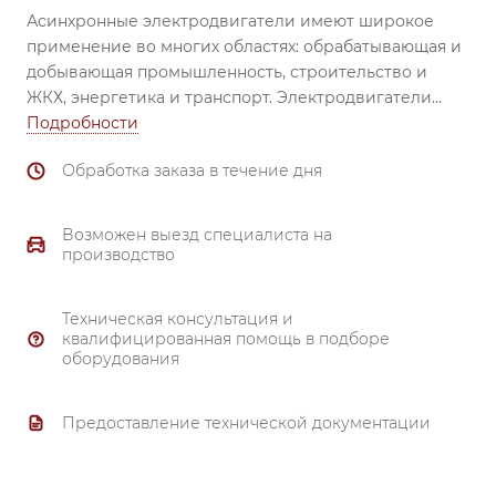
Асинхронные электродвигатели имеют широкое
применение во многих областях: обрабатывающая и
добывающая промышленность, строительство и
ЖКХ, энергетика и транспорт.
Электродвигатели
незаменимы при использовании в вентиляторах,
Подробности
насосах, транспортёрах, обрабатывающих станках,
Обработка заказа в течение дня
смесителях, механизмах перемещения, затворах и
задвижках, компрессорах и др.
Надежный
подшипник (все электродвигатели комплектуются
Возможен выезд специалиста на
высоконадежными подшипниками ведущих
производство
производителей). Материал корпуса и
подшипниковых щитов от 80 габарита и выше –
Техническая консультация и
чугун.
квалифицированная помощь в подборе
Тройной контроль качества.
оборудования
Надежная система охлаждения.
Полное соответствие ГОСТ 51689-2000.
Предоставление технической документации
Материал обмотки - 99.7% медь.
Гарантия 3 года.