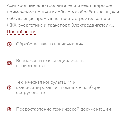
Асинхронные электродвигатели имеют широкое
применение во многих областях: обрабатывающая и
добывающая промышленность, строительство и
ЖКХ, энергетика и транспорт.
Электродвигатели
незаменимы при использовании в вентиляторах,
Подробности
насосах, транспортёрах, обрабатывающих станках,
Обработка заказа в течение дня
смесителях, механизмах перемещения, затворах и
задвижках, компрессорах и др.
Надежный
подшипник (все электродвигатели комплектуются
Возможен выезд специалиста на
высоконадежными подшипниками ведущих
производство
производителей). Материал корпуса и
подшипниковых щитов от 80 габарита и выше –
Техническая консультация и
чугун.
квалифицированная помощь в подборе
Тройной контроль качества.
оборудования
Надежная система охлаждения.
Полное соответствие ГОСТ 51689-2000.
Предоставление технической документации
Материал обмотки - 99.7% медь.
Гарантия 3 года.