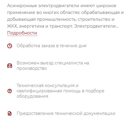
Асинхронные электродвигатели имеют широкое
применение во многих областях: обрабатывающая и
добывающая промышленность, строительство и
ЖКХ, энергетика и транспорт.
Электродвигатели
незаменимы при использовании в вентиляторах,
Подробности
насосах, транспортёрах, обрабатывающих станках,
Обработка заказа в течение дня
смесителях, механизмах перемещения, затворах и
задвижках, компрессорах и др.
Надежный
подшипник (все электродвигатели комплектуются
Возможен выезд специалиста на
высоконадежными подшипниками ведущих
производство
производителей). Материал корпуса и
подшипниковых щитов от 80 габарита и выше –
Техническая консультация и
чугун.
квалифицированная помощь в подборе
Тройной контроль качества.
оборудования
Надежная система охлаждения.
Полное соответствие ГОСТ 51689-2000.
Предоставление технической документации
Материал обмотки - 99.7% медь.
Гарантия 3 года.