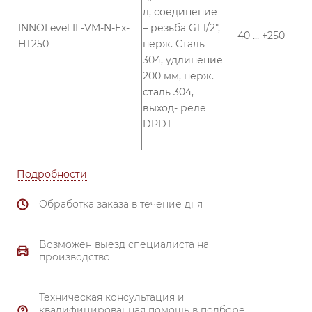
л, соединение
INNOLevel IL-VM-N-Ex-
– резьба G1 1/2",
-40 … +250
HT250
нерж. Сталь
304, удлинение
200 мм, нерж.
cталь 304,
выход- реле
DPDT
Подробности
Обработка заказа в течение дня
Возможен выезд специалиста на
производство
Техническая консультация и
квалифицированная помощь в подборе