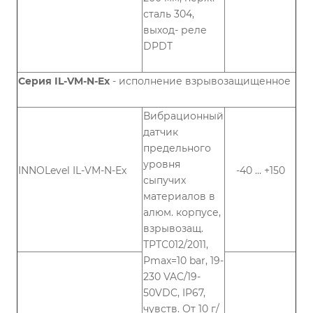
сталь 304,
выход- реле
DPDT
Серия IL-VM-N-Ex
- исполнение взрывозащищенное
Вибрационный
датчик
предельного
уровня
INNOLevel IL-VM-N-Ex
-40 … +150
сыпучих
материалов в
алюм. корпусе,
взрывозащ.
ТРТС012/2011,
Pmax=10 bar, 19-
230 VAC/19-
50VDC, IP67,
чувств. От 10 г/