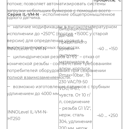
процесса, °С
потоке; позволяет автоматизировать системы
загрузки небольших бункеров с помощью всего
Серия IL-VM-N
- исполнение общепромышленное
одного датчика.
наличие модификации в высокотемпературном
Вибрационный
исполнении до +250°С (против +1500С у старой
датчик
версии) для определения уровня в
предельного
высокотемпературных процессах.
INNOLevel IL-VM-N
уровня
-40 … +150
сыпучих
цилиндрическая резьба G1 1/2" – отказ от
материалов в
конической резьбы - соответствие требованиям
алюм. корпусе,
потребителей оборудования при сохранении
Pmax=10bar, 19-
полной взаимозаменяемости.
230 VAC/19-50
возможно изготовление датчиков с трубным
VDC, IP67,
удлинением до 4000 мм.
чувств. От 10 г/
л, соединение
– резьба G1 1/2",
INNOLevel IL-VM-N-
нерж. сталь
-40 … +250
HT250
304, удлинение
200 мм, нерж.