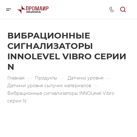
ВИБРАЦИОННЫЕ
СИГНАЛИЗАТОРЫ
INNOLEVEL VIBRO СЕРИИ
N
Главная
—
Продукты
—
Датчики уровня
—
Датчики уровня сыпучих материалов
—
Вибрационные сигнализаторы INNOLevel Vibro
серии N