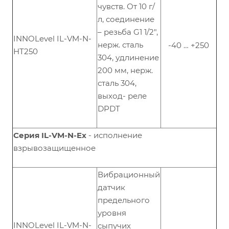
чувств. От 10 г/
л, соединение
– резьба G1 1/2",
INNOLevel IL-VM-N-
нерж. сталь
-40 … +250
HT250
304, удлинение
200 мм, нерж.
сталь 304,
выход- реле
DPDT
Серия IL-VM-N-Ex
- исполнение
взрывозащищенное
Вибрационный
датчик
предельного
уровня
INNOLevel IL-VM-N-
сыпучих