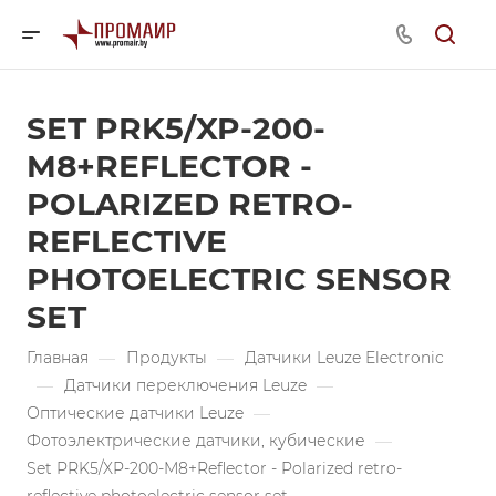
SET PRK5/XP-200-
M8+REFLECTOR -
POLARIZED RETRO-
REFLECTIVE
PHOTOELECTRIC SENSOR
SET
Главная
—
Продукты
—
Датчики Leuze Electronic
—
Датчики переключения Leuze
—
Оптические датчики Leuze
—
Фотоэлектрические датчики, кубические
—
Set PRK5/XP-200-M8+Reflector - Polarized retro-