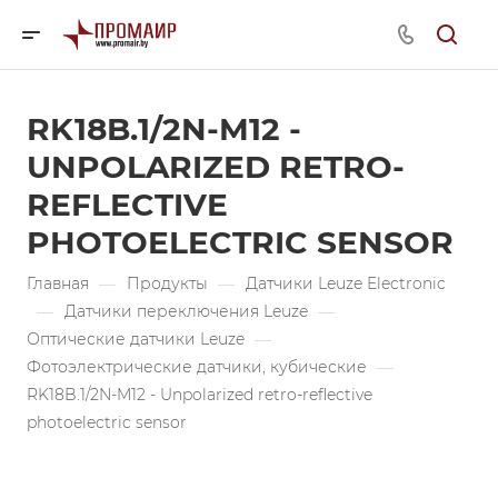
RK18B.1/2N-M12 -
UNPOLARIZED RETRO-
REFLECTIVE
PHOTOELECTRIC SENSOR
Главная
—
Продукты
—
Датчики Leuze Electronic
—
Датчики переключения Leuze
—
Оптические датчики Leuze
—
Фотоэлектрические датчики, кубические
—
RK18B.1/2N-M12 - Unpolarized retro-reflective
photoelectric sensor