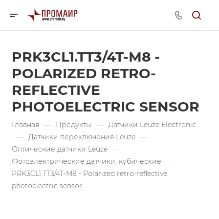
PRK3CL1.TT3/4T-M8 -
POLARIZED RETRO-
REFLECTIVE
PHOTOELECTRIC SENSOR
Главная
—
Продукты
—
Датчики Leuze Electronic
—
Датчики переключения Leuze
—
Оптические датчики Leuze
—
Фотоэлектрические датчики, кубические
—
PRK3CL1.TT3/4T-M8 - Polarized retro-reflective
photoelectric sensor