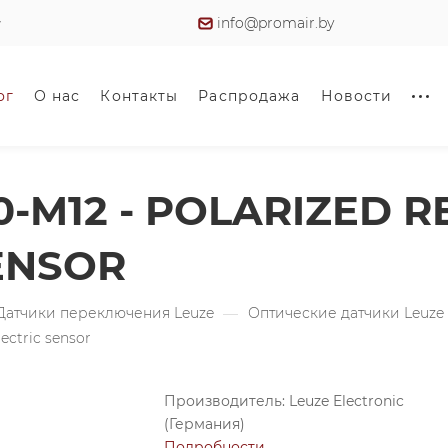
info@promair.by
ог
О нас
Контакты
Распродажа
Новости
0-M12 - POLARIZED 
ENSOR
Датчики переключения Leuze
—
Оптические датчики Leuze
ectric sensor
Производитель: Leuze Electronic
(Германия)
Подробности