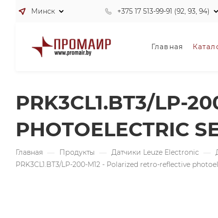
Минск
+375 17 513-99-91 (92, 93, 94)
Главная
Катал
PRK3CL1.BT3/LP-20
PHOTOELECTRIC S
Главная
—
Продукты
—
Датчики Leuze Electronic
—
PRK3CL1.BT3/LP-200-M12 - Polarized retro-reflective photoel