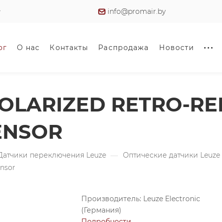
info@promair.by
ог
О нас
Контакты
Распродажа
Новости
 POLARIZED RETRO-RE
ENSOR
Датчики переключения Leuze
—
Оптические датчики Leuze
ensor
Производитель: Leuze Electronic
(Германия)
Подробности