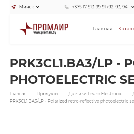
Минск
+375 17 513-99-91 (92, 93, 94)
Главная
Катал
PRK3CL1.BA3/LP -
PHOTOELECTRIC S
Главная
—
Продукты
—
Датчики Leuze Electronic
—
PRK3CL1.BA3/LP - Polarized retro-reflective photoelectric s