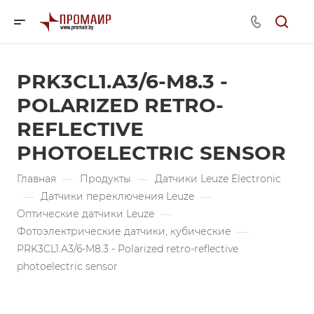
PRK3CL1.A3/6-M8.3 -
POLARIZED RETRO-
REFLECTIVE
PHOTOELECTRIC SENSOR
Главная
—
Продукты
—
Датчики Leuze Electronic
—
Датчики переключения Leuze
—
Оптические датчики Leuze
—
Фотоэлектрические датчики, кубические
—
PRK3CL1.A3/6-M8.3 - Polarized retro-reflective
photoelectric sensor