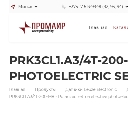
Минск
+375 17 513-99-91 (92, 93, 94)
Главная
Катал
PRK3CL1.A3/4T-200
PHOTOELECTRIC S
Главная
—
Продукты
—
Датчики Leuze Electronic
—
PRK3CL1.A3/4T-200-M8 - Polarized retro-reflective photoelec