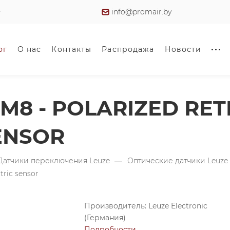
info@promair.by
ог
О нас
Контакты
Распродажа
Новости
-M8 - POLARIZED RE
ENSOR
Датчики переключения Leuze
—
Оптические датчики Leuze
tric sensor
Производитель: Leuze Electronic
(Германия)
Подробности