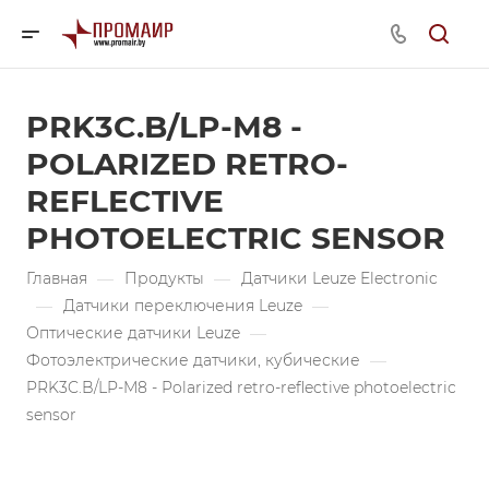
PRK3C.B/LP-M8 -
POLARIZED RETRO-
REFLECTIVE
PHOTOELECTRIC SENSOR
Главная
—
Продукты
—
Датчики Leuze Electronic
—
Датчики переключения Leuze
—
Оптические датчики Leuze
—
Фотоэлектрические датчики, кубические
—
PRK3C.B/LP-M8 - Polarized retro-reflective photoelectric
sensor