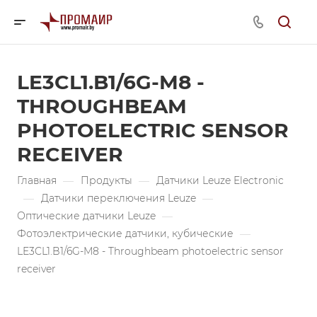
LE3CL1.B1/6G-M8 -
THROUGHBEAM
PHOTOELECTRIC SENSOR
RECEIVER
Главная
—
Продукты
—
Датчики Leuze Electronic
—
Датчики переключения Leuze
—
Оптические датчики Leuze
—
Фотоэлектрические датчики, кубические
—
LE3CL1.B1/6G-M8 - Throughbeam photoelectric sensor
receiver