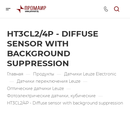
HT3CL2/4P - DIFFUSE
SENSOR WITH
BACKGROUND
SUPPRESSION
Главная
—
Продукты
—
Датчики Leuze Electronic
—
Датчики переключения Leuze
—
Оптические датчики Leuze
—
Фотоэлектрические датчики, кубические
—
HT3CL2/4P - Diffuse sensor with background suppression