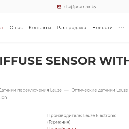
info@promair.by
ог
О нас
Контакты
Распродажа
Новости
 DIFFUSE SENSOR W
Датчики переключения Leuze
—
Оптические датчики Leuze
sion
Производитель: Leuze Electronic
(Германия)
Подробности