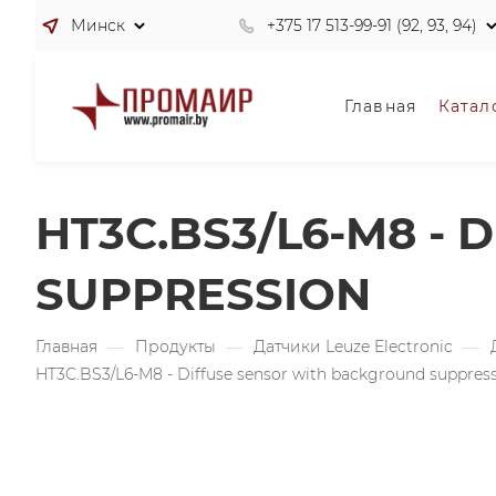
Минск
+375 17 513-99-91 (92, 93, 94)
Главная
Катал
HT3C.BS3/L6-M8 -
SUPPRESSION
Главная
—
Продукты
—
Датчики Leuze Electronic
—
HT3C.BS3/L6-M8 - Diffuse sensor with background suppres