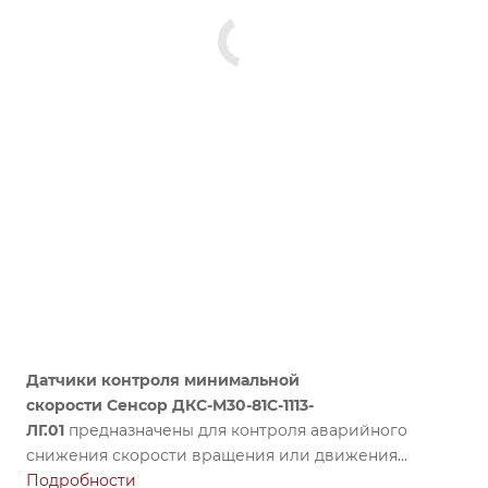
Датчики контроля минимальной
скорости
Сенсор
ДКС-М30-81С-1113-
ЛГ.01
предназначены для контроля аварийного
снижения скорости вращения или движения
различных устройств: барабанов, конвейеров,
Подробности