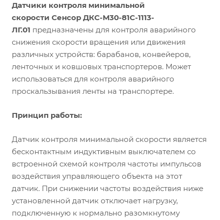
регулируется в диапазоне от 1 до 10 сек.
Датчики контроля минимальной
скорости
Сенсор
ДКС-М30-81С-1113-
ЛГ.01
предназначены для контроля аварийного
снижения скорости вращения или движения
различных устройств: барабанов, конвейеров,
ленточных и ковшовых транспортеров. Может
использоваться для контроля аварийного
проскальзывания ленты на транспортере.
Принцип работы:
Датчик контроля минимальной скорости является
бесконтактным индуктивным выключателем со
встроенной схемой контроля частоты импульсов
воздействия управляющего объекта на этот
датчик. При снижении частоты воздействия ниже
установленной датчик отключает нагрузку,
подключенную к нормально разомкнутому