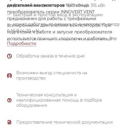
двигателей вентиляторов
Частотный
Диапазон мощностей от 0,75 кВт до 315 кВт.
преобразователь серии INNOVERT VENT
Быстрый и простой ввод в эксплуатацию
предназначен для работы с трёхфазными
может работать от датчика по аналоговому входу
асинхронными двигателями вентиляторов. При
0-10 В (4-20 мА),
подготовке к работе и запуске преобразователя
используется принцип: «подключи и работай». Это
может работать по протоколу Modbus (RS485),
Подробности
значительно упрощает монтаж и эксплуатацию
15 предустановленных скоростей.
преобразователя.
Обработка заказа в течение дня
Возможен выезд специалиста на
производство
Техническая консультация и
квалифицированная помощь в подборе
оборудования
Предоставление технической документации