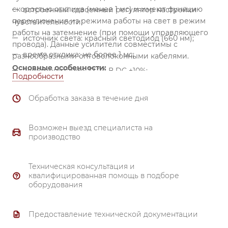
скоростью отклика (менее 1 мс) и имеют функцию
встроенный сдвоенный регулятор настройки
переключения из режима работы на свет в режим
чувствительности;
работы на затемнение (при помощи управляющего
источник света: красный светодиод (660 нм);
провода). Данные усилители совместимы с
время отклика: не более 1 мс;
разнообразными оптоволоконными кабелями.
Основные особенности:
электропитание: 12-24 В DC ±10%;
Подробности
режим работы: На свет/на затемнение
Обработка заказа в течение дня
(устанавливается управляющим проводом);
управляющий выход (указывается при заказе):
PNP с открытым коллектором.
Возможен выезд специалиста на
производство
Техническая консультация и
квалифицированная помощь в подборе
оборудования
Предоставление технической документации