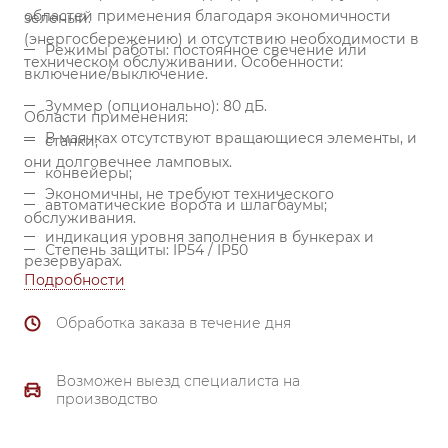
областей применения благодаря экономичности
зеленый.
(энергосбережению) и отсутствию необходимости в
Режимы работы: постоянное свечение или
техническом обслуживании.
Особенности:
включение/выключение.
Зуммер (опционально): 80 дБ.
Области применения:
В маячках отсутствуют вращающиеся элементы, и
станки;
они долговечнее ламповых.
конвейеры;
Экономичны, не требуют технического
автоматические ворота и шлагбаумы;
обслуживания.
индикация уровня заполнения в бункерах и
Степень защиты: IP54 / IP50
резервуарах.
Подробности
Обработка заказа в течение дня
Возможен выезд специалиста на
производство