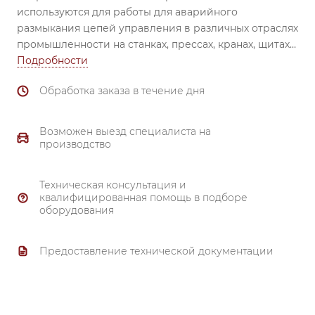
используются для работы для аварийного
размыкания цепей управления в различных отраслях
промышленности на станках, прессах, кранах, щитах
и шкафах управления, панелях оператора и др.
Подробности
Кнопочные выключатели S2ER-E3 при нажатии
Обработка заказа в течение дня
блокируются для защиты от случайных
срабатываний. Сброс блокировки осуществляется
поворотом головки кнопки.
Возможен выезд специалиста на
производство
Техническая консультация и
квалифицированная помощь в подборе
оборудования
Предоставление технической документации